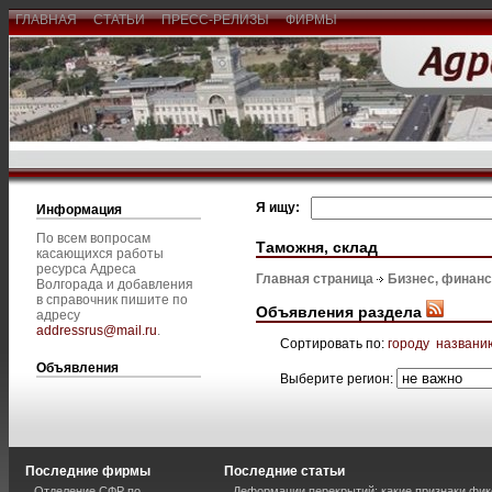
ГЛАВНАЯ
СТАТЬИ
ПРЕСС-РЕЛИЗЫ
ФИРМЫ
Я ищу:
Информация
По всем вопросам
Таможня, склад
касающихся работы
ресурса Адреса
Главная страница
Бизнес, финан
Волгорада и добавления
в справочник пишите по
Объявления раздела
адресу
addressrus@mail.ru
.
Сортировать по:
городу
названи
Объявления
Выберите регион:
Последние фирмы
Последние статьи
Отделение СФР по
Деформации перекрытий: какие признаки фик