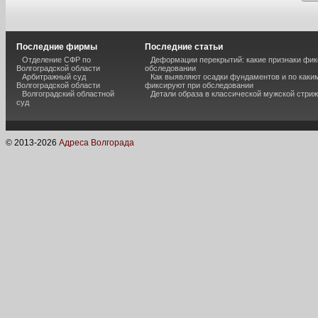
Последние фирмы
Последние статьи
Отделение СФР по
Деформации перекрытий: какие признаки фик
Волгоградской области
обследовании
Арбитражный суд
Как выявляют осадки фундаментов и по каки
Волгоградской области
фиксируют при обследовании
Волгоградский областной
Детали образа в классической мужской стриж
суд
© 2013-
2026
Адреса Волгорада