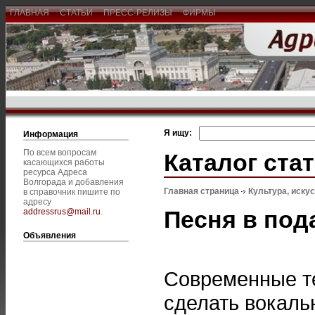
ГЛАВНАЯ
СТАТЬИ
ПРЕСС-РЕЛИЗЫ
ФИРМЫ
Я ищу:
Информация
По всем вопросам
Каталог ста
касающихся работы
ресурса Адреса
Волгорада и добавления
Главная страница
Культура, иску
в справочник пишите по
адресу
Песня в под
addressrus@mail.ru
.
Объявления
Современные т
сделать вокаль